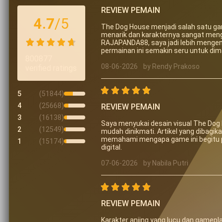
REVIEW PEMAIN
4.7
/5
The Dog House menjadi salah satu ga
menarik dan karakternya sangat menghi
RAJAPANDA88, saya jadi lebih mengen
permainan ini semakin seru untuk dim
800877
08-06-2026
by Rendy Prakoso
verified ratings
5
(51844)
4
(25668)
REVIEW PEMAIN
3
(16138)
Saya menyukai desain visual The Dog
2
(12549)
mudah dinikmati. Artikel yang diba
memahami mengapa game ini begitu po
1
(15174)
digital.
07-06-2026
by Nabila Putri
REVIEW PEMAIN
Karakter anjing yang lucu dan game