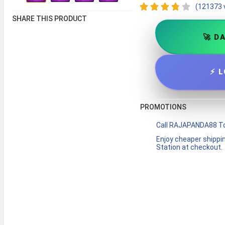
(121373 v
SHARE THIS PRODUCT
🚀 D
⚡ 
PROMOTIONS
Call RAJAPANDA88 T
Enjoy cheaper shipping fees when you select a PickUp
Station at checkout.