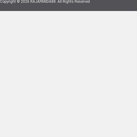
Copyright © 2026 RAJAPANDA88. All Rights Reserved