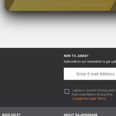
04-06-2026
by Fajar Ramadhan
NEW TO JUMIA?
Subscribe to our newsletter to get upd
I agree to Jumia’s Privacy and 
from newsletters at any time.
I accept the Legal Terms
NEED HELP?
ABOUT RAJAPANDA88