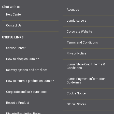
Chat with us
About us
Help Center
Jumia careers
Contact Us
Corporate Website
USEFUL LINKS
Terms and Conditions
Service Center
Privacy Notice
How to shop on Jumia?
Jumia Store Credit Terms &
Conditions
Delivery options and timelines
Jumia Payment Information
How to return a product on Jumia?
Guidelines
Corporate and bulk purchases
Cookie Notice
Report a Product
Official Stores
Dispute Resolution Policy